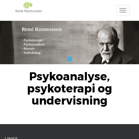
TOGGLE N
Psykoanalyse,
psykoterapi og
undervisning
LINKS