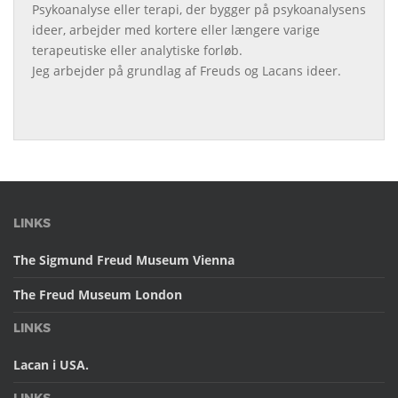
Psykoanalyse eller terapi, der bygger på psykoanalysens
ideer, arbejder med kortere eller længere varige
terapeutiske eller analytiske forløb.
Jeg arbejder på grundlag af Freuds og Lacans ideer.
LINKS
The Sigmund Freud Museum Vienna
The Freud Museum London
LINKS
Lacan i USA.